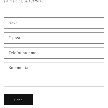
evt melding på 48276746
K
Navn
o
n
E-post
*
t
a
k
Telefonnummer
t
s
Kommentar
k
j
e
m
a
Send